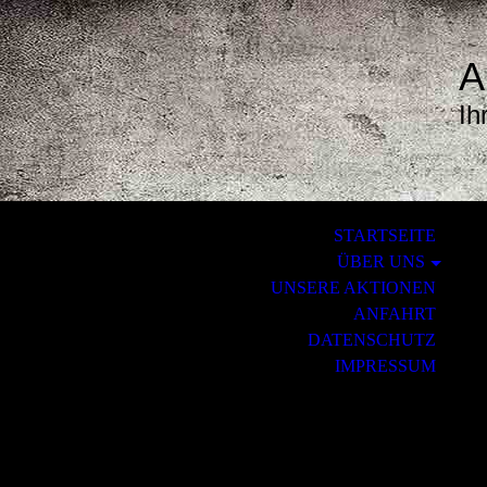
A
Ih
STARTSEITE
ÜBER UNS
UNSERE AKTIONEN
ANFAHRT
DATENSCHUTZ
IMPRESSUM