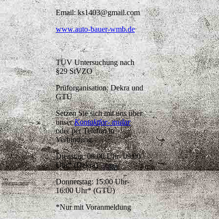
Email: ks1403@gmail.com
www.auto-bauer-wmb.de
TÜV Untersuchung nach
§29 StVZO
Prüforganisation: Dekra und
GTÜ
Setzen Sie sich mit uns über
unser
Kontaktfor- mular
oder per Telefon in
Verbindung.
Dienstag: 08:00 Uhr- 09:00
Uhr* (Dekra)
Donnerstag: 15:00 Uhr-
16:00 Uhr* (GTÜ)
*Nur mit Voranmeldung