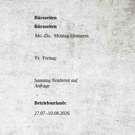
Bürozeiten
Bürozeiten
Mo.-Do.
Montag-Donnerstag:
08:00-
12:00
13:00-
17:00
Fr.
Freitag:
08:00-
13:00
Samstag Notdienst auf
Anfrage
Betriebsurlaub:
27.07.-10.08.2026