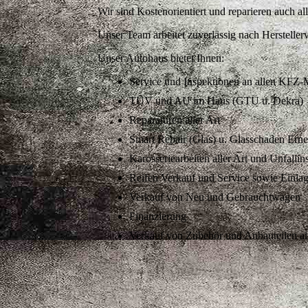
Wir sind Kostenorientiert und reparieren auch 
Unser Team arbeitet zuverlässig nach Hersteller
Unser Autohaus bietet Ihnen:
Service und Inspektionen an allen KFZ
TÜV und AU im Haus (GTÜ u. Dekra)
Reparaturen aller Art
Smart Repair (Glas) u. Glasschaden Ern
Karosseriearbeiten aller Art und Unfallin
Reifen Verkauf und Service sowie Einla
Verkauf von Neu und Gebrauchtwagen
Finanzierung
Verkauf von Zubehör und Anbauteilen al