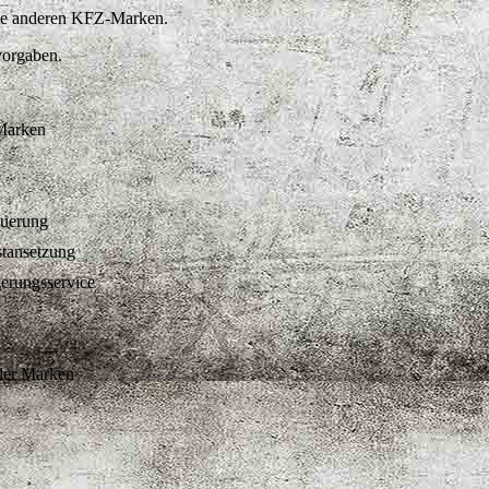
alle anderen KFZ-Marken.
vorgaben.
-Marken
euerung
stansetzung
gerungsservice
ler Marken